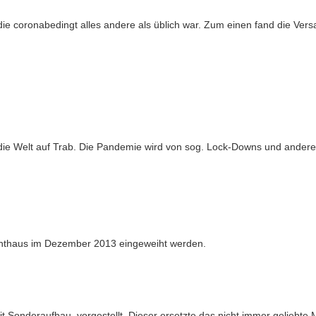
die coronabedingt alles andere als üblich war. Zum einen fand die Ve
die Welt auf Trab. Die Pandemie wird von sog. Lock-Downs und ander
chthaus im Dezember 2013 eingeweiht werden.
Sonderaufbau, vorgestellt. Dieser ersetzte das nicht immer geliebte