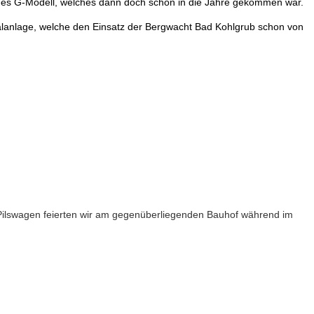
edes G-Modell, welches dann doch schon in die Jahre gekommen war.
alanlage, welche den Einsatz der Bergwacht Bad Kohlgrub schon von
 Pilswagen feierten wir am gegenüberliegenden Bauhof während im