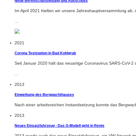
Neue Bereitschaftsleitung und Ausschuss
Im April 2021 hielten wir unsere Jahreshauptversammlung ab, 
...
2021
Corona Teststation in Bad Kohlgrub
Seit Januar 2020 hält das neuartige Coronavirus SARS-CoV-2 
...
2013
Einweihung des Bergwachthauses
Nach einer arbeitsreichen Instandsetzung konnte das Bergwa
2013
Neues Einsatzfahrzeug - Das G-Modell geht in Rente
2013 wurde auch das neue Einsatzfahrzeug, ein VW Amarok mit 