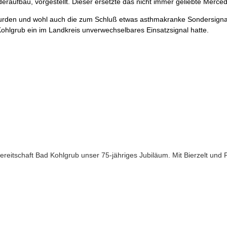
raufbau, vorgestellt. Dieser ersetzte das nicht immer geliebte Merc
 wurden und wohl auch die zum Schluß etwas asthmakranke Sondersign
ohlgrub ein im Landkreis unverwechselbares Einsatzsignal hatte.
eitschaft Bad Kohlgrub unser 75-jähriges Jubiläum. Mit Bierzelt und