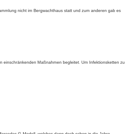
rsammlung nicht im Bergwachthaus statt und zum anderen gab es
en einschränkenden Maßnahmen begleitet. Um Infektionsketten zu
 Mercedes G-Modell, welches dann doch schon in die Jahre